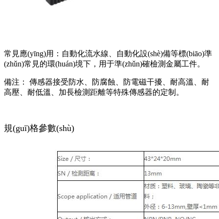
常見應(yīng)用：自動化流水線、自動化設(shè)備等標(biāo)準
(zhǔn)常見的環(huán)境下，用于準(zhǔn)確檢測金屬工件。
備注： 傳感器接受防水、防腐蝕、防電磁干擾、耐高溫、耐
高壓、耐低溫、加長檢測距離等特殊傳感器的定制。
規(guī)格參數(shù)