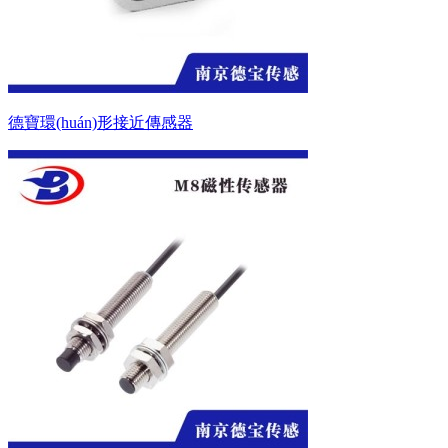
德寶環(huán)形接近傳感器