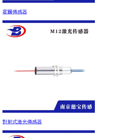
霍爾傳感器
對射式激光傳感器