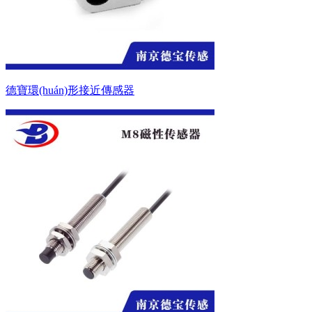
德寶環(huán)形接近傳感器