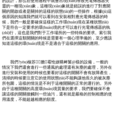
的設計，那么在使用過程中就會出現(xiàn)導致光電傳感器失
靈的一種現(xiàn)象，這種現(xiàn)象就是錯誤的進行了對應開
關的開啟或者是關掉的這樣的狀態(tài)的一些操作，根據(jù)這
個原因的知識我們就可以看到在安裝相對應光電傳感器的時
候，我們一般是要確保這樣的工作環(huán)境在某種狀態(tài)
下是符合一定要求的環(huán)境的才可以進行光電傳感器的執
(zhí)行，這也是我們對于工作場所的一些特殊的要求。索引我
們在選擇這類開關的時候是需要有一個心理準備的，至少應該
知道這樣的環(huán)境是不是適合于這樣的開關的應用。
我們?yōu)榱苏５膽霉怆妭鞲衅鬟@樣的設備，一般的
情況下我們還會進行一些通風的處理還有灰塵的處理，另外在
進行安裝和使用的時候也要看好這樣的開關不會有故障產生，
清掃的時候要注意它的使用狀態(tài)不能夠讓他長久的被灰塵
所包圍，這樣的情況是不利于這種開關的正常的運行的。另外
由于這種開關的高度環(huán)境質量的要求，我們要確保不會
讓這樣的開關接觸到一些油污，還有就是嚴格的控制相應的使
用溫度，不能超越相應的額度。