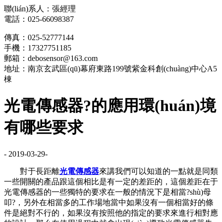
聯(lián)系人：張經理
電話：025-66098387
傳真：025-52777144
手機：17327751185
郵箱：debosensor@163.com
地址：南京玄武區(qū)幕府東路199號紫金科創(chuàng)中心A5
棟
光電傳感器?的應用環(huán)境
有哪些要求
- 2019-03-29-
對于長距離
光電傳感器
來講我們可以知道的一點就是同類
一些開關的產品跟這個相比是有一定的差距的，這個差距在于
光電傳感器的一些獨特的要求在一般的情況下是相當?shù)母
叩?，另外在相當多的工作場地當中如果沒有一個相當好的條
件是絕對不行的，如果沒有按照他的指定的要求來進行相對應